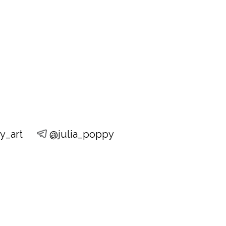
y_art
@julia_poppy